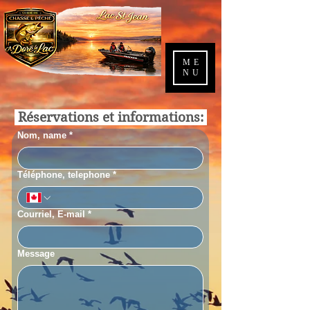
ME
NU
Réservations et informations:
Nom, name
*
Téléphone, telephone
*
Courriel, E‑mail
*
Message